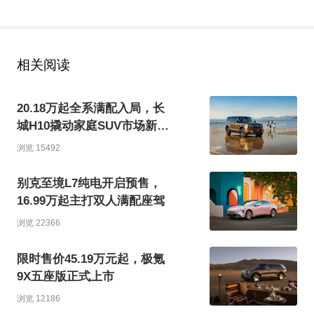
相关阅读
20.18万起全系满配入局，长
城H10撬动家庭SUV市场新格
局
浏览 15492
别克至境L7纯电开启预售，
16.99万起主打双人满配座驾
浏览 22366
限时售价45.19万元起，极氪
9X五座版正式上市
浏览 12186