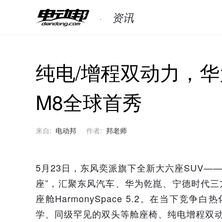
资讯
纯电/增程双动力，
M8全球首秀
来自:
电动邦
作者:
邦老师
5月23日，东风奕派旗下全新大六座SUV—
座”，汇聚东风汽车、华为乾崑、宁德时代三方
座舱HarmonySpace 5.2。在当下竞
学、同级罕见的双头等舱座椅、纯电增程双