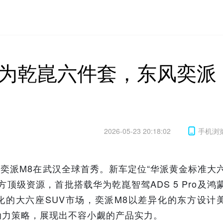
华为乾崑六件套，东风奕派
2026-05-23 20:18:02
手机浏
—奕派M8在武汉全球首秀。新车定位“华派黄金标准大
顶级资源，首批搭载华为乾崑智驾ADS 5 Pro及鸿
争白热化的大六座SUV市场，奕派M8以差异化的东方设计
动力策略，展现出不容小觑的产品实力。