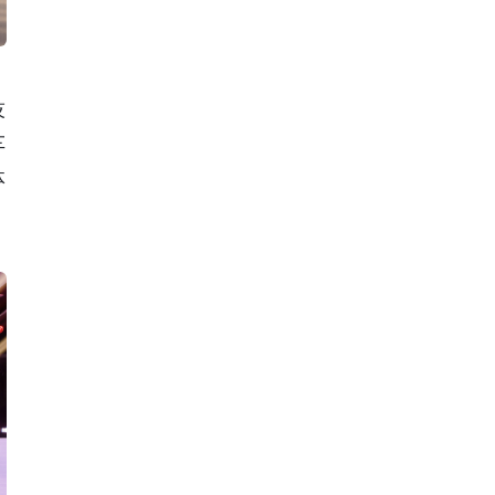
技
车
体