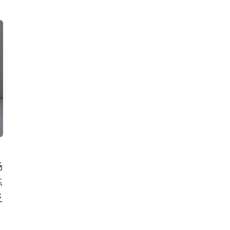
场
练
反