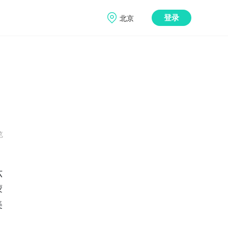
北京
登录
览
六
蒙
美