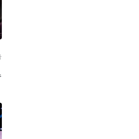
音
。
夸