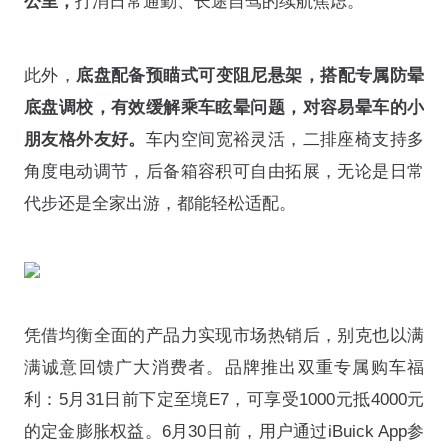
公里，
打消日常通勤、长途自驾的续航焦虑。
此外，
底盘配备预瞄式可变阻尼悬架，搭配专属防晕
底盘调校，有效缓解乘车眩晕问题，对容易晕车的小
朋友格外友好。
车内空间宽裕灵活，二排座椅支持多
角度电动调节，后备箱容积可自由拓展，无论是日常
代步还是全家出游，都能轻松适配。
凭借均衡全面的产品力实现市场热销后，别克也以满
满诚意回馈广大消费者。品牌推出双重专属购车福
利：5月31日前下定至境E7，可享受1000元抵4000元
的定金膨胀权益。6月30日前，用户通过iBuick App参