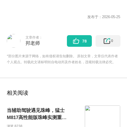
发布于：
2026-05-25
文章作者：
0
78
邦老师
*部分图片来源于网络，如有侵权请告知删除。 原创文章，文章仅代表作者
个人观点。转载此文请标明转自电动邦及作者姓名，违规转载法律必究。
相关阅读
当辅助驾驶遇见珠峰，猛士
M817高性能版珠峰实测重新
定义辅助驾驶边界
浏览 8238