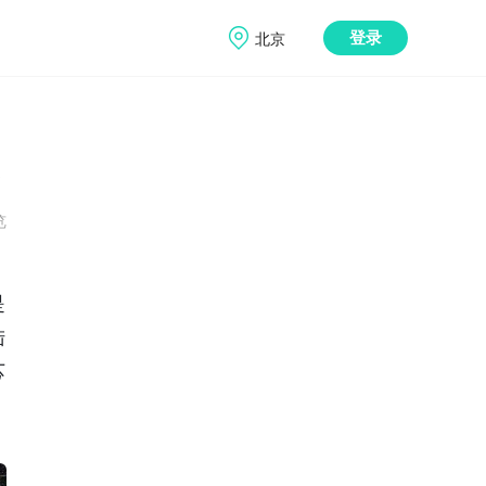
北京
登录
展
览
是
陆
芯