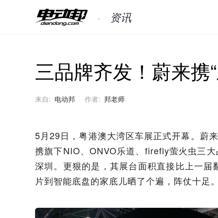
资讯
三品牌齐发！蔚来携“
来自:
电动邦
作者:
邦老师
5月29日，粤港澳大湾区车展正式开幕。蔚
携旗下NIO、ONVO乐道、firefly萤火
深圳。更狠的是，其展台面积直接比上一届
片到智能底盘的家底儿晒了个遍，阵仗十足