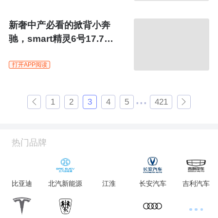
新奢中产必看的掀背小奔
驰，smart精灵6号17.79
万元起
打开APP阅读
...


1
2
3
4
5
421
热门品牌
比亚迪
北汽新能源
江淮
长安汽车
吉利汽车