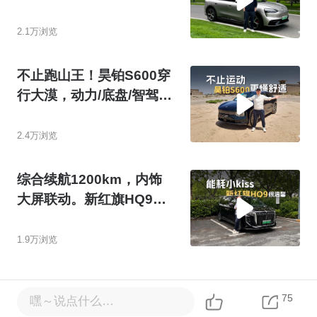
好！
2.1万浏览
不止跑山王！昊铂S600穿
行大漠，动力/底盘/智驾皆
出众
2.4万浏览
综合续航1200km，内饰
大屏联动。新红旗HQ9升
级了啥？
1.9万浏览
75
嘿～说点什么…