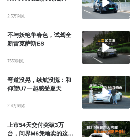
2.5万浏览
不与妖艳争春色，试驾全
新雷克萨斯ES
7550浏览
弯道没晃，续航没慌：和
仰望U7一起感受夏天
2.4万浏览
上市54天交付突破3万
台，问界M6凭啥卖的这么