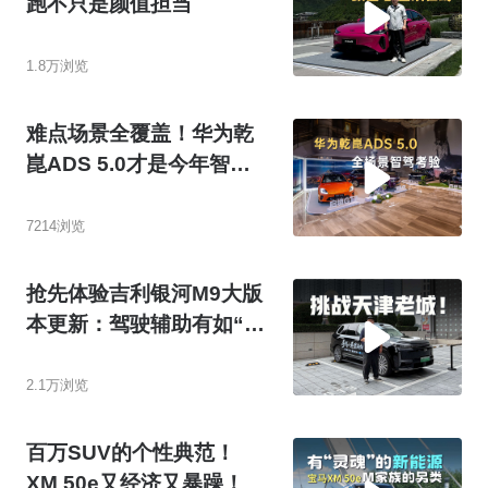
跑不只是颜值担当
1.8万浏览
难点场景全覆盖！华为乾
崑ADS 5.0才是今年智驾
天花板
7214浏览
抢先体验吉利银河M9大版
本更新：驾驶辅助有如“穿
针引线”？
2.1万浏览
百万SUV的个性典范！
XM 50e又经济又暴躁！