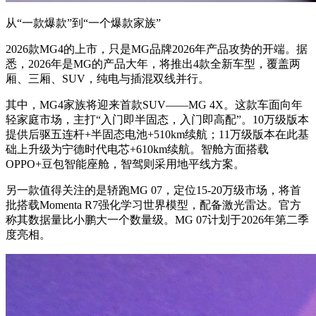
从“一款爆款”到“一个爆款家族”
2026款MG4的上市，只是MG品牌2026年产品攻势的开端。据
悉，2026年是MG的产品大年，将推出4款全新车型，覆盖两
厢、三厢、SUV，纯电与插混双线并行。
其中，MG4家族将迎来首款SUV——MG 4X。这款车面向年
轻家庭市场，主打“入门即半固态，入门即高配”。10万级版本
提供后驱五连杆+半固态电池+510km续航；11万级版本在此基
础上升级为宁德时代电芯+610km续航。智舱方面搭载
OPPO+豆包智能座舱，智驾则采用地平线方案。
另一款值得关注的是轿跑MG 07，定位15-20万级市场，将首
批搭载Momenta R7强化学习世界模型，配备激光雷达。官方
称其数据量比小鹏大一个数量级。MG 07计划于2026年第二季
度亮相。