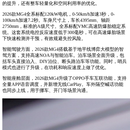
的提升，还有整车轻量化和空间利用率的优化。
2026款MG4全系标配120kW电机，0-50km/h加速3秒，0-
100km/h加速7.2秒。车身尺寸上，车长4395mm、轴距
2750mm，标准的A级尺寸。全系标配VMC高速防爆胎稳定系
统。这套系统电控反应速度低于300毫秒，可在高速爆胎场景
下快速检测并干预，有效规避失控风险。
智能驾驶方面，2026款MG4搭载基于地平线博弈大模型的智
驾方案，支持高速NOA与智能泊车。泊车场景全面升级，包
括车头直接泊入、DIY泊位、断头路泊车等功能。同时，哨兵
模式也进行了升级，在功耗和响应速度上做了优化。
智能座舱层面，2026款MG4升级了OPPO手车互联功能，支持
全量APP语音调度，并新增无线CarPlay。车外隔空喊话功能
也同步上线，用于挪车、开门等场景沟通。