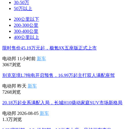
30-50万
50万以上
200公里以下
200-300公里
300-400公里
400公里以上
限时售价45.19万元起，极氪9X五座版正式上市
电动邦
11小时前
新车
3067浏览
别克至境L7纯电开启预售，16.99万起主打双人满配座驾
电动邦
昨天
新车
7268浏览
20.18万起全系满配入局，长城H10撬动家庭SUV市场新格局
电动邦
2026-08-05
新车
1.3万浏览