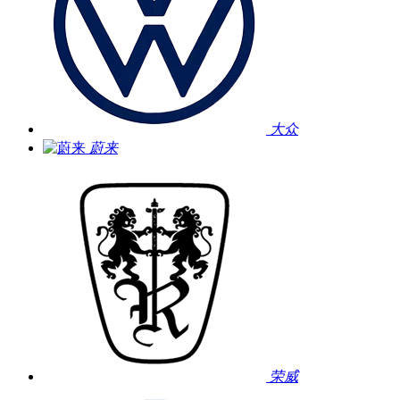
大众
蔚来
荣威