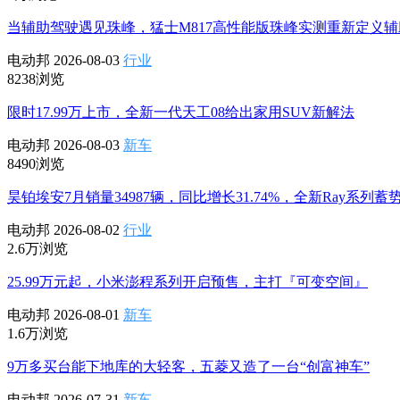
当辅助驾驶遇见珠峰，猛士M817高性能版珠峰实测重新定义
电动邦
2026-08-03
行业
8238浏览
限时17.99万上市，全新一代天工08给出家用SUV新解法
电动邦
2026-08-03
新车
8490浏览
昊铂埃安7月销量34987辆，同比增长31.74%，全新Ray系列蓄
电动邦
2026-08-02
行业
2.6万浏览
25.99万元起，小米澎程系列开启预售，主打『可变空间』
电动邦
2026-08-01
新车
1.6万浏览
9万多买台能下地库的大轻客，五菱又造了一台“创富神车”
电动邦
2026-07-31
新车