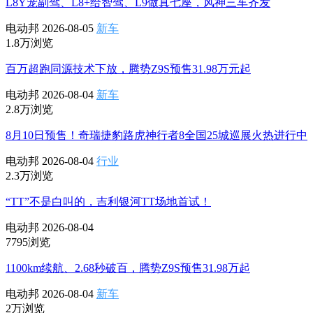
L8Y宠副驾、L8+给智驾、L9做真七座，风神三车齐发
电动邦
2026-08-05
新车
1.8万浏览
百万超跑同源技术下放，腾势Z9S预售31.98万元起
电动邦
2026-08-04
新车
2.8万浏览
8月10日预售！奇瑞捷豹路虎神行者8全国25城巡展火热进行中
电动邦
2026-08-04
行业
2.3万浏览
“TT”不是白叫的，吉利银河TT场地首试！
电动邦
2026-08-04
7795浏览
1100km续航、2.68秒破百，腾势Z9S预售31.98万起
电动邦
2026-08-04
新车
2万浏览