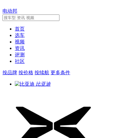
电动邦
首页
选车
视频
资讯
评测
社区
按品牌
按价格
按续航
更多条件
比亚迪